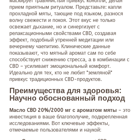
маскирует травянистый привкус конопли, делая
прием приятным ритуалом. Представьте: капли
прохладной мяты, тающие под языком, разнося
волну свежести и покоя. Этот вкус не только
освежает дыхание, но и синергизует с
релаксационными свойствами CBD, создавая
эффект, подобный утренней медитации или
вечернему чаепитию. Клинические данные
показывают, что мятный аромат сам по себе
способствует снижению стресса, а в комбинации с
CBD – усиливает эмоциональный комфорт.
Идеально для тех, кто не любит "земляной"
привкус традиционных CBD-продуктов.
Преимущества для здоровья:
Научно обоснованный подход
Масло CBD 20%/2000 мг с ароматом мяты
– это
инвестиция в ваше благополучие, подкрепленная
исследованиями. Вот ключевые эффекты,
отмечаемые пользователями и наукой: