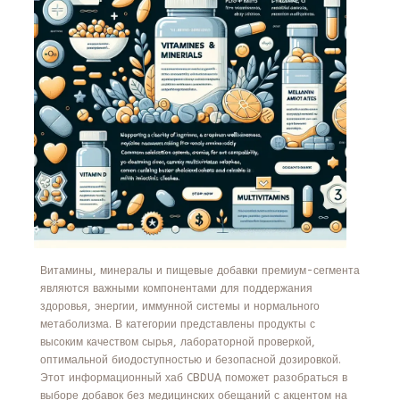
Витамины, минералы и пищевые добавки премиум-сегмента
являются важными компонентами для поддержания
здоровья, энергии, иммунной системы и нормального
метаболизма. В категории представлены продукты с
высоким качеством сырья, лабораторной проверкой,
оптимальной биодоступностью и безопасной дозировкой.
Этот информационный хаб CBDUA поможет разобраться в
выборе добавок без медицинских обещаний с акцентом на