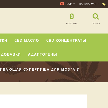
ЯЗЫК
ВАЛЮТА:
UAH
0
КОРЗИНА
ПОИСК
ТКИ
CBD МАСЛО
CBD КОНЦЕНТРАТЫ
 ДОБАВКИ
АДАПТОГЕНЫ
ИВАЮЩАЯ СУПЕРПИЩА ДЛЯ МОЗГА И